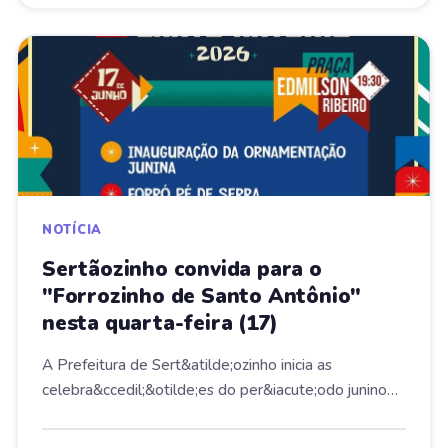
NOTÍCIA
Sertãozinho convida para o
"Forrozinho de Santo Antônio"
nesta quarta-feira (17)
A Prefeitura de Sert&atilde;ozinho inicia as
celebra&ccedil;&otilde;es do per&iacute;odo junino
com...