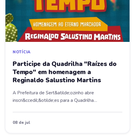
NOTÍCIA
Participe da Quadrilha "Raízes do
Tempo" em homenagem a
Reginaldo Salustino Martins
A Prefeitura de Sert&atilde;ozinho abre
inscri&ccedil;&otilde;es para a Quadrilha
"Ra&iacute;zes do...
08 de jul