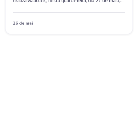
realizar&aacute;, nesta quarta-feira, dia 27 de maio,
a...
26 de mai